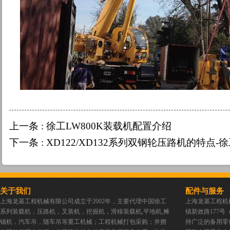
上一条 :
徐工LW800K装载机配置介绍
下一条 :
XD122/XD132系列双钢轮压路机的特点-
关于我们
配件与服务
上海龙基工程机械有限公司成立于2002年，主要代理中国徐工
上海龙基工程机
系列装载机，压路机，叉装机，挖掘机，滑移装载机,平地机,摊
镇新效路177
铺机，汽车吊，随车吊等重工机械；工程机械打包采购；并拥
持广泛的备用零