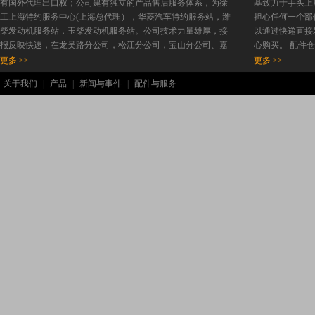
有国外代理出口权；公司建有独立的产品售后服务体系，为徐
基致力于手头上
工上海特约服务中心(上海总代理），华菱汽车特约服务站，潍
担心任何一个部
柴发动机服务站，玉柴发动机服务站。公司技术力量雄厚，接
以通过快递直接
报反映快速，在龙吴路分公司，松江分公司，宝山分公司、嘉
心购买。 配件
定分公司均设有服务公司。以服务优势和产品优势为依托使我
更多 >>
更多 >>
公司在上海行业内具有一定知名度。本着要做事先做人的原
关于我们
|
产品
|
新闻与事件
|
配件与服务
则，欢迎新老客户携手共创锦绣前程。 我们提供各种建设和工
程设备如下： 1.土方机，如：推土机，轮式装载机（小型轮式
装载机，挖掘装载机），平地机，履带式液压挖掘机（可用两
栖挖掘机），轮式挖掘机等。 2....