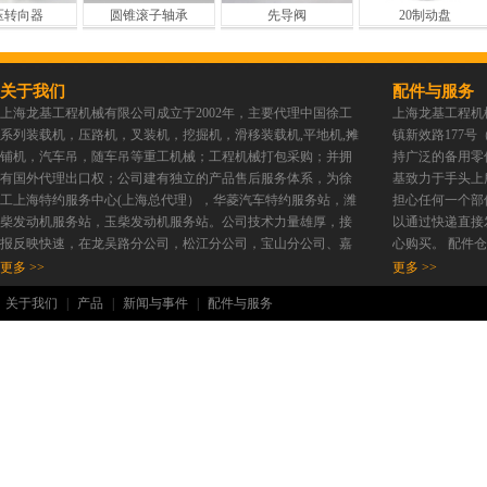
向器
圆锥滚子轴承
先导阀
20制动盘
关于我们
配件与服务
上海龙基工程机械有限公司成立于2002年，主要代理中国徐工
上海龙基工程机
系列装载机，压路机，叉装机，挖掘机，滑移装载机,平地机,摊
镇新效路177
铺机，汽车吊，随车吊等重工机械；工程机械打包采购；并拥
持广泛的备用零
有国外代理出口权；公司建有独立的产品售后服务体系，为徐
基致力于手头上
工上海特约服务中心(上海总代理），华菱汽车特约服务站，潍
担心任何一个部
柴发动机服务站，玉柴发动机服务站。公司技术力量雄厚，接
以通过快递直接
报反映快速，在龙吴路分公司，松江分公司，宝山分公司、嘉
心购买。 配件
定分公司均设有服务公司。以服务优势和产品优势为依托使我
更多 >>
更多 >>
公司在上海行业内具有一定知名度。本着要做事先做人的原
关于我们
|
产品
|
新闻与事件
|
配件与服务
则，欢迎新老客户携手共创锦绣前程。 我们提供各种建设和工
程设备如下： 1.土方机，如：推土机，轮式装载机（小型轮式
装载机，挖掘装载机），平地机，履带式液压挖掘机（可用两
栖挖掘机），轮式挖掘机等。 2....